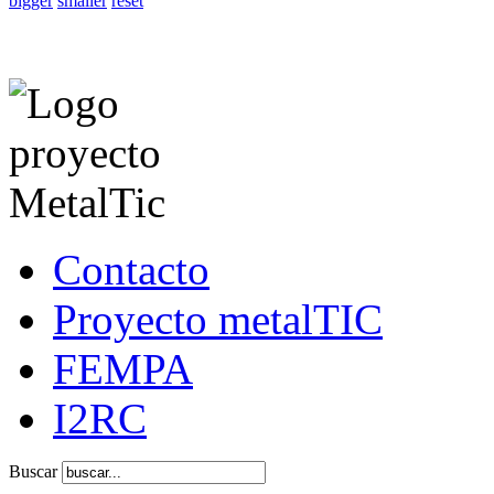
bigger
smaller
reset
Contacto
Proyecto metalTIC
FEMPA
I2RC
Buscar