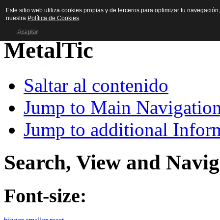
Este sitio web utiliza cookies propias y de terceros para optimizar tu navegación
nuestra
Política de Cookies
.
Aceptar
Saltar al contenido
Jump to Main Navigatio
Jump to additional Infor
Search, View and Navig
Font-size: