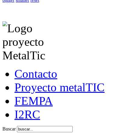
bigger
smaller
reset
Contacto
Proyecto metalTIC
FEMPA
I2RC
Buscar