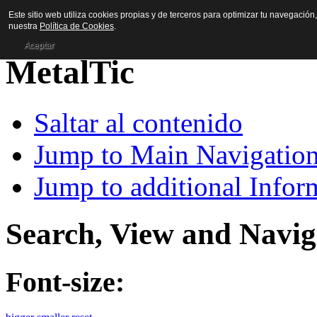
Este sitio web utiliza cookies propias y de terceros para optimizar tu navegación
nuestra
Política de Cookies
.
Aceptar
Saltar al contenido
Jump to Main Navigatio
Jump to additional Infor
Search, View and Navig
Font-size: