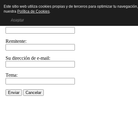
Este sitio web utiliza cookies propias y de terceros para optimizar tu navegación
nuestra
Política de Cookies
.
Enviar este enlace a un amigo por e-mail
Aceptar
Enviar e-mail a::
Remitente:
Su dirección de e-mail:
Tema:
Enviar
Cancelar