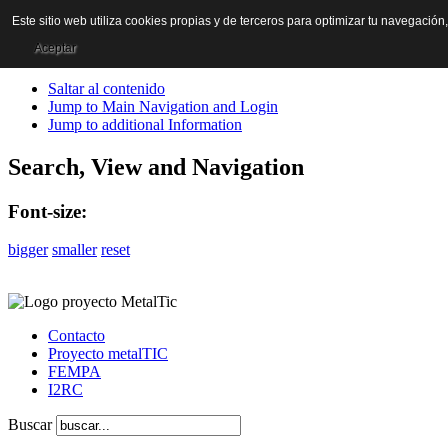
Este sitio web utiliza cookies propias y de terceros para optimizar tu navegación
Aceptar
Saltar al contenido
Jump to Main Navigation and Login
Jump to additional Information
Search, View and Navigation
Font-size:
bigger
smaller
reset
Contacto
Proyecto metalTIC
FEMPA
I2RC
Buscar