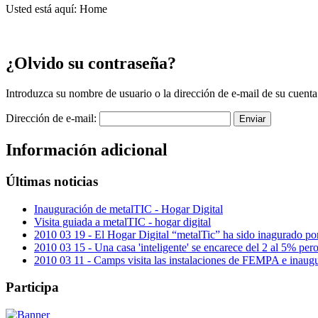
Usted está aquí:
Home
¿Olvido su contraseña?
Introduzca su nombre de usuario o la dirección de e-mail de su cuenta
Dirección de e-mail:
Enviar
Información adicional
Últimas noticias
Inauguración de metalTIC - Hogar Digital
Visita guiada a metalTIC - hogar digital
2010 03 19 - El Hogar Digital “metalTic” ha sido inagurado por 
2010 03 15 - Una casa 'inteligente' se encarece del 2 al 5% pero 
2010 03 11 - Camps visita las instalaciones de FEMPA e inaug
Participa